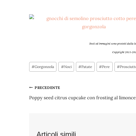
Testi ed immagini sono protetti dalla l
Copyright 2011-201
Tag
#
Gorgonzola
#
Noci
#
Patate
#
Pere
#
Prosciutt
articolo:
Navigazione
PRECEDENTE
Poppy seed citrus cupcake con frosting al limonce
articoli
Articoli simili