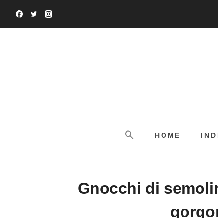
Salta
al
contenuto
HOME
IND
Gnocchi di semoli
gorgon