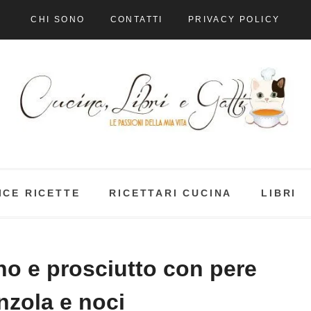
CHI SONO
CONTATTI
PRIVACY POLICY
ICE RICETTE
RICETTARI CUCINA
LIBRI
no e prosciutto con pere
zola e noci