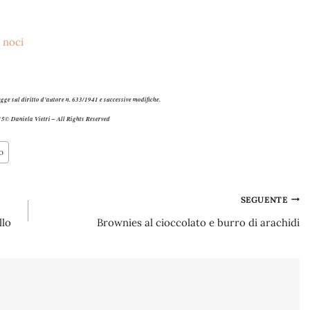
egge sul diritto d’autore n. 633/1941 e successive modifiche.
5© Daniela Vietri – All Rights Reserved
o
SEGUENTE
llo
Brownies al cioccolato e burro di arachidi