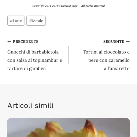
Copyright 2011-2015© Daniela Vietri – All Rights Reserved
Tag
#
Latte
#
Maiale
articolo:
Navigazione
PRECEDENTE
SEGUENTE
Gnocchi di barbabietola
Tortini al cioccolato e
articoli
con salsa al topinambur e
pere con caramello
tartare di gamberi
all’amaretto
Articoli simili