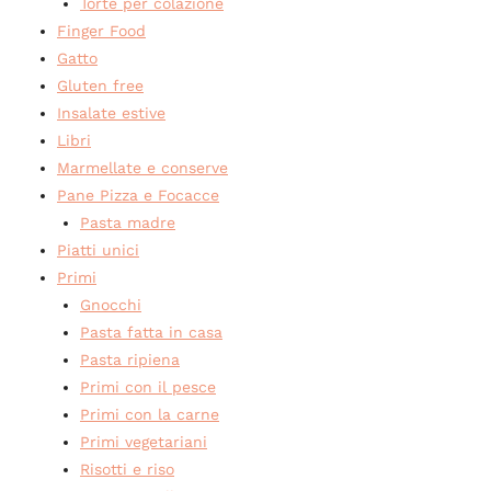
Torte per colazione
Finger Food
Gatto
Gluten free
Insalate estive
Libri
Marmellate e conserve
Pane Pizza e Focacce
Pasta madre
Piatti unici
Primi
Gnocchi
Pasta fatta in casa
Pasta ripiena
Primi con il pesce
Primi con la carne
Primi vegetariani
Risotti e riso