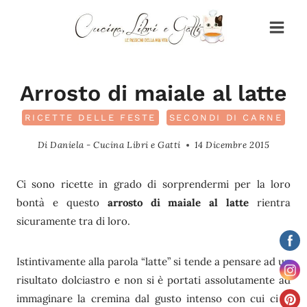
Salta
al
contenuto
Arrosto di maiale al latte
RICETTE DELLE FESTE
SECONDI DI CARNE
Di
Daniela - Cucina Libri e Gatti
14 Dicembre 2015
Ci sono ricette in grado di sorprendermi per la loro
bontà e questo
arrosto di maiale al latte
rientra
sicuramente tra di loro.
Istintivamente alla parola “latte” si tende a pensare ad un
risultato dolciastro e non si è portati assolutamente ad
immaginare la cremina dal gusto intenso con cui ci si