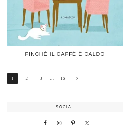
FINCHÈ IL CAFFÈ È CALDO
Navigazione
Pagina
1
2
3
…
16
pagina
successiva
SOCIAL