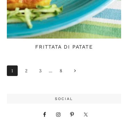
FRITTATA DI PATATE
Navigazione
Pagina
1
2
3
…
8
pagina
successiva
SOCIAL