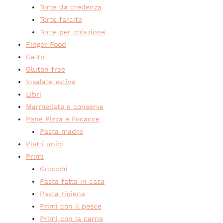
Torte da credenza
Torte farcite
Torte per colazione
Finger Food
Gatto
Gluten free
Insalate estive
Libri
Marmellate e conserve
Pane Pizza e Focacce
Pasta madre
Piatti unici
Primi
Gnocchi
Pasta fatta in casa
Pasta ripiena
Primi con il pesce
Primi con la carne