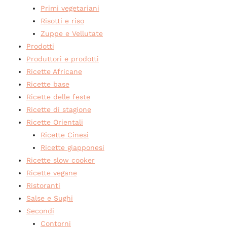
Primi vegetariani
Risotti e riso
Zuppe e Vellutate
Prodotti
Produttori e prodotti
Ricette Africane
Ricette base
Ricette delle feste
Ricette di stagione
Ricette Orientali
Ricette Cinesi
Ricette giapponesi
Ricette slow cooker
Ricette vegane
Ristoranti
Salse e Sughi
Secondi
Contorni