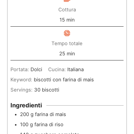
n
Cottura
u
m
15
min
t
i
i
n
Tempo totale
u
m
25
min
t
i
Portata:
Dolci
Cucina:
Italiana
i
n
Keyword:
biscotti con farina di mais
u
Servings:
30
biscotti
t
i
Ingredienti
200
g
farina di mais
100
g
farina di riso