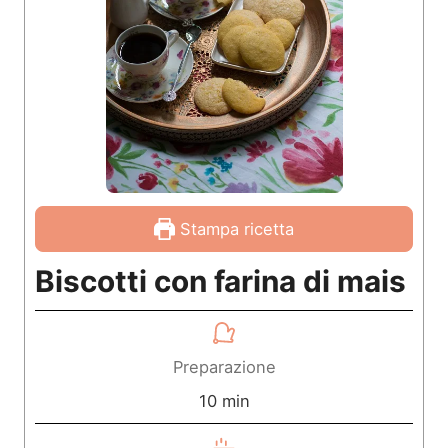
Stampa ricetta
Biscotti con farina di mais
Preparazione
m
10
min
i