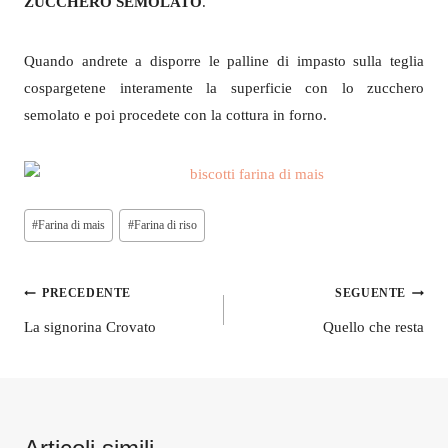
ZUCCHERO SEMOLATO
.
Quando andrete a disporre le palline di impasto sulla teglia
cospargetene interamente la superficie con lo zucchero
semolato e poi procedete con la cottura in forno.
Tag
#
Farina di mais
#
Farina di riso
articolo:
Navigazione
PRECEDENTE
SEGUENTE
articoli
La signorina Crovato
Quello che resta