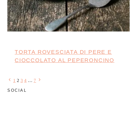
TORTA ROVESCIATA DI PERE E
CIOCCOLATO AL PEPERONCINO
Navigazione
Pagina
Pagina
1
2
3
4
…
7
Precedente
successiva
SOCIAL
pagina