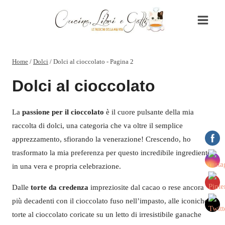
Salta
al
contenuto
Home
/
Dolci
/
Dolci al cioccolato
- Pagina 2
Dolci al cioccolato
La
passione per il cioccolato
è il cuore pulsante della mia
raccolta di dolci, una categoria che va oltre il semplice
apprezzamento, sfiorando la venerazione! Crescendo, ho
trasformato la mia preferenza per questo incredibile ingrediente
in una vera e propria celebrazione.
Dalle
torte da credenza
impreziosite dal cacao o rese ancora
più decadenti con il cioccolato fuso nell’impasto, alle iconiche
torte al cioccolato coricate su un letto di irresistibile ganache