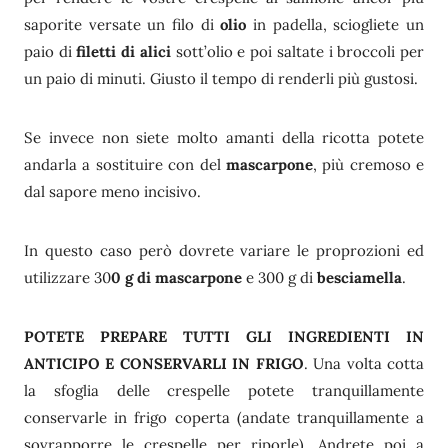
saporite versate un filo di
olio
in padella, sciogliete un
paio di
filetti di alici
sott’olio e poi saltate i broccoli per
un paio di minuti. Giusto il tempo di renderli più gustosi.
Se invece non siete molto amanti della ricotta potete
andarla a sostituire con del
mascarpone
, più cremoso e
dal sapore meno incisivo.
In questo caso però dovrete variare le proprozioni ed
utilizzare 30
0 g di mascarpone
e 300 g di
besciamella
.
POTETE PREPARE TUTTI GLI INGREDIENTI IN
ANTICIPO E CONSERVARLI IN FRIGO
. Una volta cotta
la sfoglia delle crespelle potete tranquillamente
conservarle in frigo coperta (andate tranquillamente a
sovrapporre le crespelle per riporle). Andrete poi a