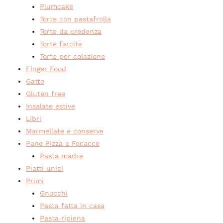
Plumcake
Torte con pastafrolla
Torte da credenza
Torte farcite
Torte per colazione
Finger Food
Gatto
Gluten free
Insalate estive
Libri
Marmellate e conserve
Pane Pizza e Focacce
Pasta madre
Piatti unici
Primi
Gnocchi
Pasta fatta in casa
Pasta ripiena