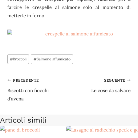
farcire le crespelle al salmone solo al momento di
metterle in forno!
Tag
#
Broccoli
#
Salmone affumicato
articolo:
Navigazione
PRECEDENTE
SEGUENTE
Biscotti con fiocchi
Le cose da salvare
articoli
d’avena
Articoli simili