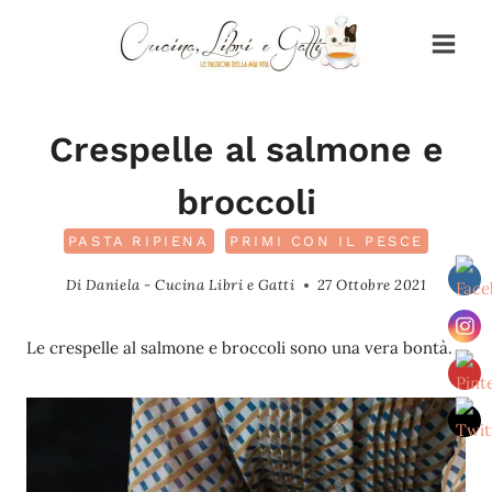
Salta
al
contenuto
Crespelle al salmone e
broccoli
PASTA RIPIENA
PRIMI CON IL PESCE
Di
Daniela - Cucina Libri e Gatti
27 Ottobre 2021
Le crespelle al salmone e broccoli sono una vera bontà.