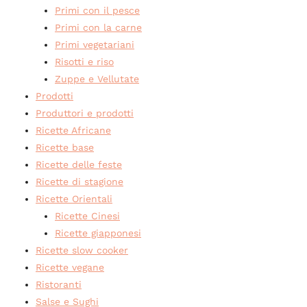
Primi con il pesce
Primi con la carne
Primi vegetariani
Risotti e riso
Zuppe e Vellutate
Prodotti
Produttori e prodotti
Ricette Africane
Ricette base
Ricette delle feste
Ricette di stagione
Ricette Orientali
Ricette Cinesi
Ricette giapponesi
Ricette slow cooker
Ricette vegane
Ristoranti
Salse e Sughi