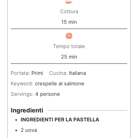
n
Cottura
u
m
15
min
t
i
i
n
Tempo totale
u
m
25
min
t
i
Portata:
Primi
Cucina:
Italiana
i
n
Keyword:
crespelle al salmone
u
Servings:
4
persone
t
i
Ingredienti
INGREDIENTI PER LA PASTELLA
2
uova