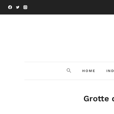
Salta
al
contenuto
HOME
IN
Grotte 