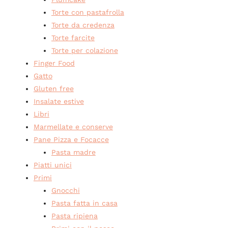
Torte con pastafrolla
Torte da credenza
Torte farcite
Torte per colazione
Finger Food
Gatto
Gluten free
Insalate estive
Libri
Marmellate e conserve
Pane Pizza e Focacce
Pasta madre
Piatti unici
Primi
Gnocchi
Pasta fatta in casa
Pasta ripiena