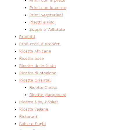
Primi con il pesce
Primi con la carne
Primi vegetariani
Risotti e riso
Zuppe e Vellutate
Prodotti
Produttori e prodotti
Ricette Africane
Ricette base
Ricette delle feste
Ricette di stagione
Ricette Orientali
Ricette Cinesi
Ricette giapponesi
Ricette slow cooker
Ricette vegane
Ristoranti
Salse e Sughi