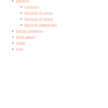
Secondi
Contorni
Secondi di carne
Secondi di pesce
Secondi vegetariani
Senza Categoria
Torte salate
Viaggi
Vino