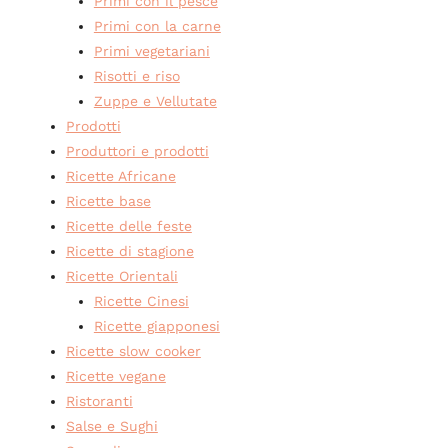
Primi con il pesce
Primi con la carne
Primi vegetariani
Risotti e riso
Zuppe e Vellutate
Prodotti
Produttori e prodotti
Ricette Africane
Ricette base
Ricette delle feste
Ricette di stagione
Ricette Orientali
Ricette Cinesi
Ricette giapponesi
Ricette slow cooker
Ricette vegane
Ristoranti
Salse e Sughi