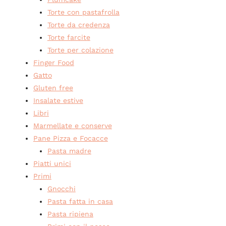
Torte con pastafrolla
Torte da credenza
Torte farcite
Torte per colazione
Finger Food
Gatto
Gluten free
Insalate estive
Libri
Marmellate e conserve
Pane Pizza e Focacce
Pasta madre
Piatti unici
Primi
Gnocchi
Pasta fatta in casa
Pasta ripiena