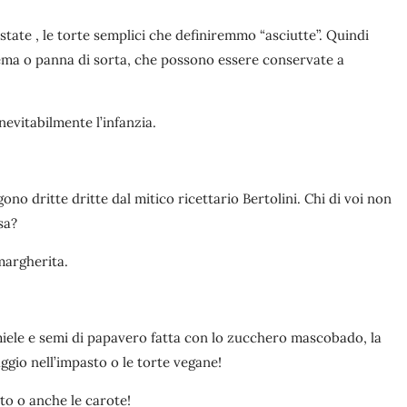
state , le torte semplici che definiremmo “asciutte”. Quindi
crema o panna di sorta, che possono essere conservate a
inevitabilmente l’infanzia.
no dritte dritte dal mitico ricettario Bertolini. Chi di voi non
sa?
 margherita.
miele e semi di papavero fatta con lo zucchero mascobado, la
ggio nell’impasto o le torte vegane!
ato o anche le carote!