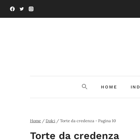
Salta
al
contenuto
HOME
IN
Home
/
Dolci
/
Torte da credenza
- Pagina 10
Torte da credenza