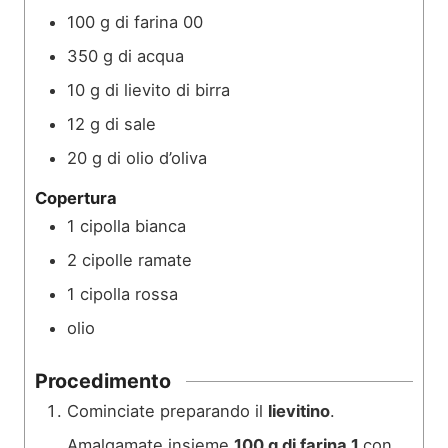
100
g
di farina 00
350
g
di acqua
10
g
di lievito di birra
12
g
di sale
20
g
di olio d’oliva
Copertura
1
cipolla bianca
2
cipolle ramate
1
cipolla rossa
olio
Procedimento
Cominciate preparando il
lievitino
.
Amalgamate insieme
100 g di farina 1
con