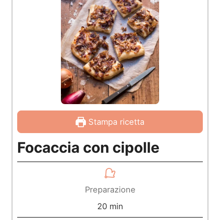
Stampa ricetta
Focaccia con cipolle
Preparazione
m
20
min