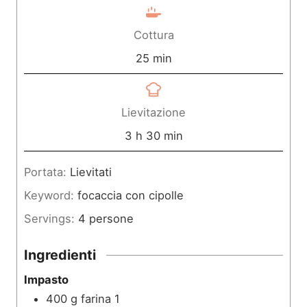
i
n
Cottura
u
m
25
min
t
i
i
n
Lievitazione
u
o
m
3
h
30
min
t
r
i
Portata:
Lievitati
i
e
n
Keyword:
focaccia con cipolle
u
Servings:
4
persone
t
i
Ingredienti
Impasto
400
g
farina 1