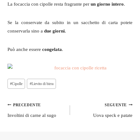
La focaccia con cipolle resta fragrante per
un giorno intero
.
Se la conservate da subito in un sacchetto di carta potete
conservarla sino a
due giorni.
Può anche essere
congelata
.
Tag
#
Cipolle
#
Lievito di birra
articolo:
Navigazione
PRECEDENTE
SEGUENTE
articoli
Involtini di carne al sugo
Uova speck e patate