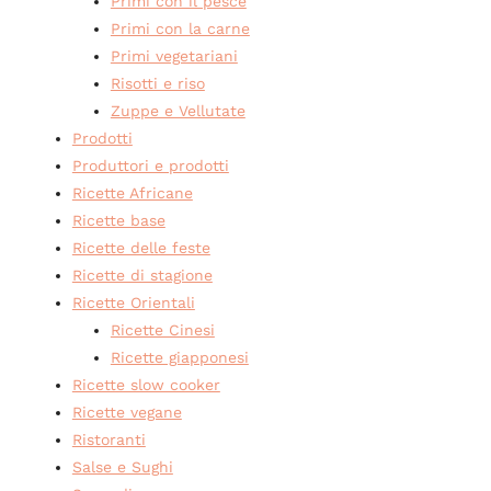
Primi con il pesce
Primi con la carne
Primi vegetariani
Risotti e riso
Zuppe e Vellutate
Prodotti
Produttori e prodotti
Ricette Africane
Ricette base
Ricette delle feste
Ricette di stagione
Ricette Orientali
Ricette Cinesi
Ricette giapponesi
Ricette slow cooker
Ricette vegane
Ristoranti
Salse e Sughi