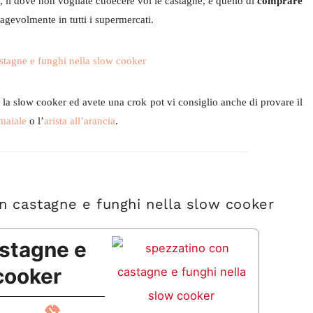
, lì dove non vogliate cuoecere voi le castagne, è quello di
comprare
agevolmente in tutti i supermercati.
 la slow cooker ed avete una crok pot vi consiglio anche di provare il
 maiale
o l’
arista all’arancia
.
n castagne e funghi nella slow cooker
stagne e
cooker