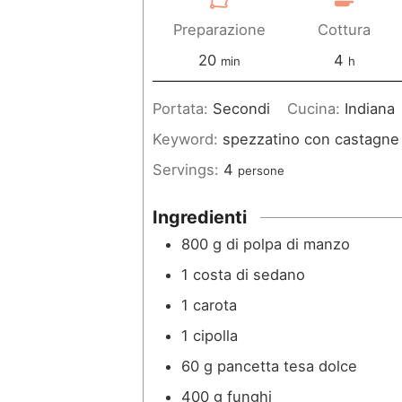
Preparazione
Cottura
m
o
20
4
min
h
i
r
Portata:
Secondi
Cucina:
Indiana
n
e
Keyword:
spezzatino con castagne 
u
Servings:
4
persone
t
i
Ingredienti
800
g
di polpa di manzo
1
costa di sedano
1
carota
1
cipolla
60
g
pancetta tesa dolce
400
g
funghi