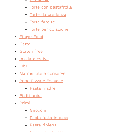
Torte con pastafrolla
Torte da credenza
Torte farcite
Torte per colazione
Finger Food
Gatto
Gluten free
Insalate estive
Libri
Marmellate e conserve
Pane Pizza e Focacce
Pasta madre
Piatti unici
Primi
Gnocchi
Pasta fatta in casa
Pasta ripiena