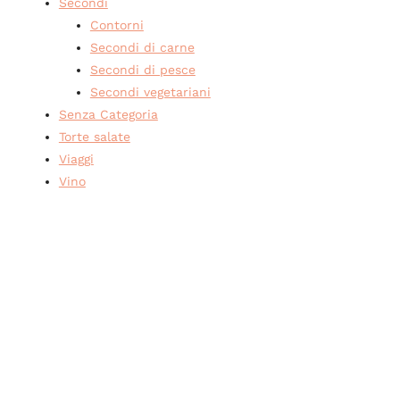
Secondi
Contorni
Secondi di carne
Secondi di pesce
Secondi vegetariani
Senza Categoria
Torte salate
Viaggi
Vino