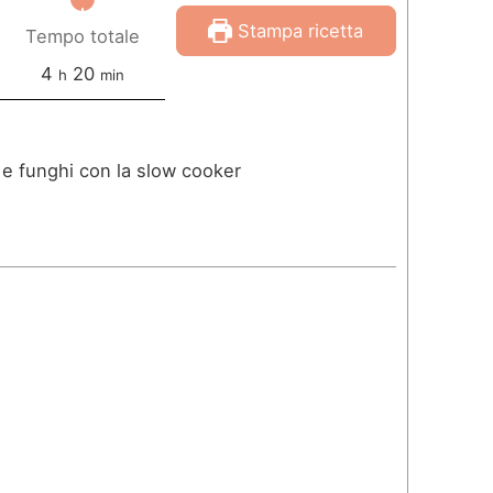
Stampa ricetta
Tempo totale
o
m
4
20
h
min
r
i
e
n
e funghi con la slow cooker
u
t
i