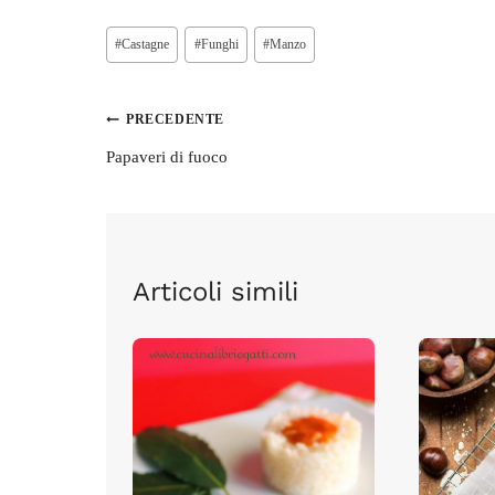
Tag
#
Castagne
#
Funghi
#
Manzo
articolo:
Navigazione
PRECEDENTE
articoli
Papaveri di fuoco
Articoli simili