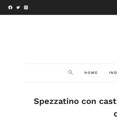
Salta
al
contenuto
HOME
IN
Spezzatino con cast