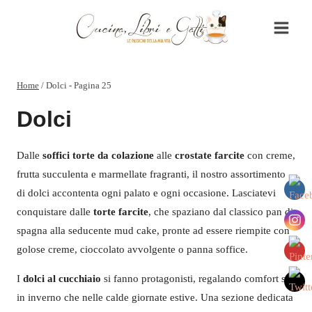
Salta
al
contenuto
Home
/
Dolci
- Pagina 25
Dolci
Dalle
soffici torte da colazione
alle
crostate farcite
con creme,
frutta succulenta e marmellate fragranti, il nostro assortimento
di dolci accontenta ogni palato e ogni occasione. Lasciatevi
conquistare dalle
torte farcite
, che spaziano dal classico pan di
spagna alla seducente mud cake, pronte ad essere riempite con
golose creme, cioccolato avvolgente o panna soffice.
I
dolci al cucchiaio
si fanno protagonisti, regalando comfort sia
in inverno che nelle calde giornate estive. Una sezione dedicata