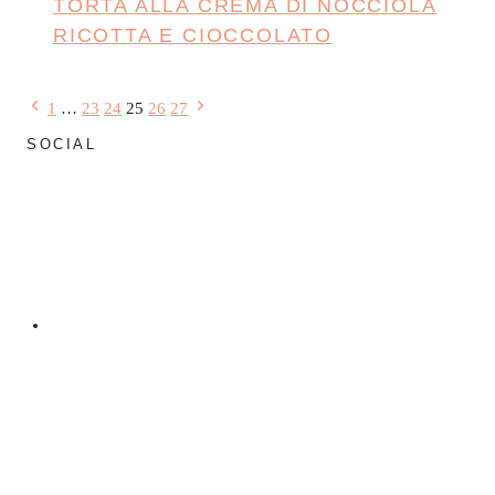
TORTA ALLA CREMA DI NOCCIOLA
RICOTTA E CIOCCOLATO
Navigazione
Pagina
Pagina
1
…
23
24
25
26
27
Precedente
successiva
SOCIAL
pagina