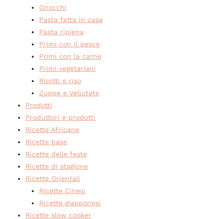
Gnocchi
Pasta fatta in casa
Pasta ripiena
Primi con il pesce
Primi con la carne
Primi vegetariani
Risotti e riso
Zuppe e Vellutate
Prodotti
Produttori e prodotti
Ricette Africane
Ricette base
Ricette delle feste
Ricette di stagione
Ricette Orientali
Ricette Cinesi
Ricette giapponesi
Ricette slow cooker