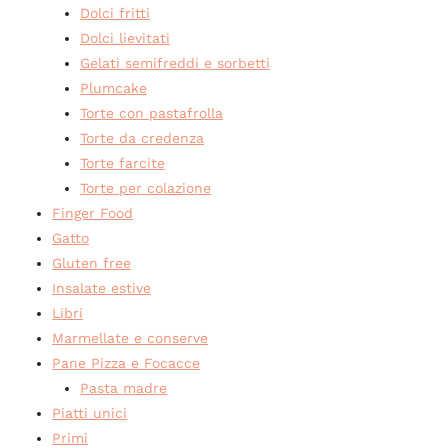
Dolci fritti
Dolci lievitati
Gelati semifreddi e sorbetti
Plumcake
Torte con pastafrolla
Torte da credenza
Torte farcite
Torte per colazione
Finger Food
Gatto
Gluten free
Insalate estive
Libri
Marmellate e conserve
Pane Pizza e Focacce
Pasta madre
Piatti unici
Primi