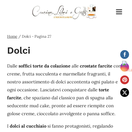
Salta
al
contenuto
Home
/
Dolci
- Pagina 27
Dolci
Dalle
soffici torte da colazione
alle
crostate farcite
con
creme, frutta succulenta e marmellate fragranti, il
nostro assortimento di dolci accontenta ogni palato e
ogni occasione. Lasciatevi conquistare dalle
torte
farcite
, che spaziano dal classico pan di spagna alla
seducente mud cake, pronte ad essere riempite con
golose creme, cioccolato avvolgente o panna soffice.
I
dolci al cucchiaio
si fanno protagonisti, regalando