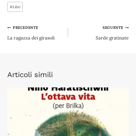
Tag
#
Libri
articolo:
Navigazione
PRECEDENTE
SEGUENTE
La ragazza dei girasoli
Sarde gratinate
articoli
Articoli simili