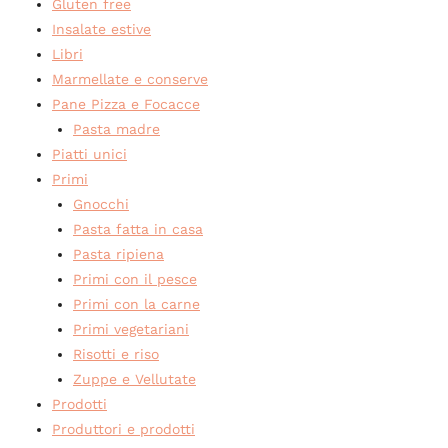
Gluten free
Insalate estive
Libri
Marmellate e conserve
Pane Pizza e Focacce
Pasta madre
Piatti unici
Primi
Gnocchi
Pasta fatta in casa
Pasta ripiena
Primi con il pesce
Primi con la carne
Primi vegetariani
Risotti e riso
Zuppe e Vellutate
Prodotti
Produttori e prodotti