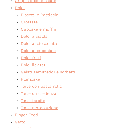
Crepes dolci e salate
Dolci
Biscotti e Pasticcini
Crostate
Cupcake e muffin
Dolci a cialda
Dolci al cioccolato
Dolci al cucchiaio
Dolci fritti
Dolci lievitati
Gelati semifreddi e sorbetti
Plumcake
Torte con pastafrolla
Torte da credenza
Torte farcite
Torte per colazione
Finger Food
Gatto