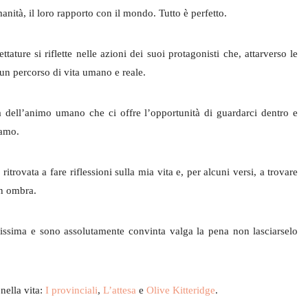
anità, il loro rapporto con il mondo. Tutto è perfetto.
ature si riflette nelle azioni dei suoi protagonisti che, attarverso le
 un percorso di vita umano e reale.
 dell’animo umano che ci offre l’opportunità di guardarci dentro e
iamo.
trovata a fare riflessioni sulla mia vita e, per alcuni versi, a trovare
in ombra.
lissima e sono assolutamente convinta valga la pena non lasciarselo
 nella vita:
I provinciali
,
L’attesa
e
Olive Kitteridge
.