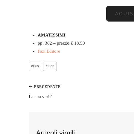
AQUIS
AMATISSIMI
pp. 382 – prezzo € 18,50
Fazi Editore
Tag
#
Fazi
#
Libri
articolo:
Navigazione
PRECEDENTE
articoli
La sua verità
Articoli simili