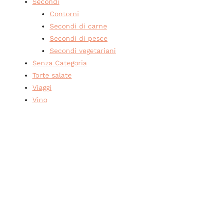
Secondi
Contorni
Secondi di carne
Secondi di pesce
Secondi vegetariani
Senza Categoria
Torte salate
Viaggi
Vino