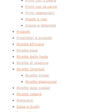
Primi con il pesce
Primi con la carne
Primi vegetariani
Risotti e riso
Zuppe e Vellutate
Prodotti
Produttori e prodotti
Ricette Africane
Ricette base
Ricette delle feste
Ricette di stagione
Ricette Orientali
Ricette Cinesi
Ricette giapponesi
Ricette slow cooker
Ricette vegane
Ristoranti
Salse e Sughi