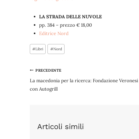
LA STRADA DELLE NUVOLE
pp. 384 – prezzo € 18,00
Editrice Nord
Tag
#
Libri
#
Nord
articolo:
Navigazione
PRECEDENTE
La macedonia per la ricerca: Fondazione Veronesi
articoli
con Autogrill
Articoli simili