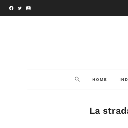
Salta
al
contenuto
HOME
IN
La strad