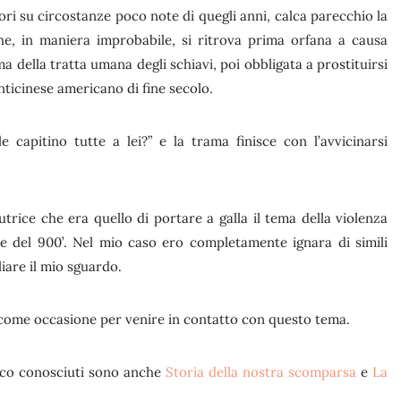
ttori su circostanze poco note di quegli anni, calca parecchio la
he, in maniera improbabile, si ritrova prima orfana a causa
ima della tratta umana degli schiavi, poi obbligata a prostituirsi
ticinese americano di fine secolo.
e capitino tutte a lei?” e la trama finisce con l’avvicinarsi
autrice che era quello di portare a galla il tema della violenza
ine del 900’. Nel mio caso ero completamente ignara di simili
liare il mio sguardo.
e come occasione per venire in contatto con questo tema.
 poco conosciuti sono anche
Storia della nostra scomparsa
e
La