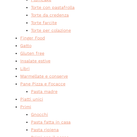
Torte con pastafrolla
Torte da credenza
Torte farcite
Torte per colazione
Finger Food
Gatto
Gluten free
Insalate estive
Libri
Marmellate e conserve
Pane Pizza e Focacce
Pasta madre
Piatti unici
Primi
Gnocchi
Pasta fatta in casa
Pasta ripiena