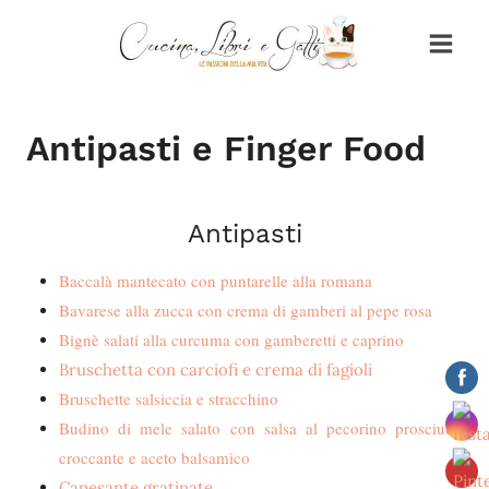
Salta
al
contenuto
Antipasti e Finger Food
Antipasti
Baccalà mantecato con puntarelle alla romana
Bavarese alla zucca con crema di gamberi al pepe rosa
Bignè salati alla curcuma con gamberetti e caprino
Bruschetta con carciofi e crema di fagioli
Bruschette salsiccia e stracchino
Budino di mele salato con salsa al pecorino prosciutto
croccante e aceto balsamico
Capesante gratinate