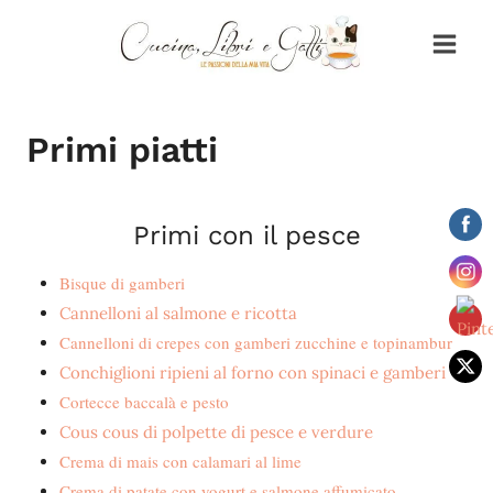
Salta
al
contenuto
Primi piatti
Primi con il pesce
Bisque di gamberi
Cannelloni al salmone e ricotta
Cannelloni di crepes con gamberi zucchine e topinambur
Conchiglioni ripieni al forno con spinaci e gamberi
Cortecce baccalà e pesto
Cous cous di polpette di pesce e verdure
Crema di mais con calamari al lime
Crema di patate con yogurt e salmone affumicato